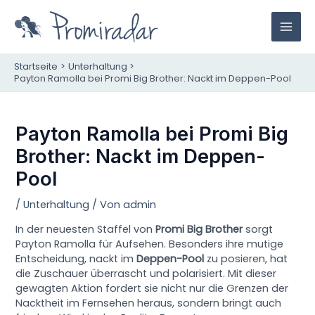
Zum
Inhalt
M
springen
A
Startseite
Unterhaltung
Payton Ramolla bei Promi Big Brother: Nackt im Deppen-Pool
I
N
Payton Ramolla bei Promi Big
M
Brother: Nackt im Deppen-
Pool
E
N
/
Unterhaltung
/ Von
admin
In der neuesten Staffel von
Promi Big Brother
sorgt
U
Payton Ramolla für Aufsehen. Besonders ihre mutige
Entscheidung, nackt im
Deppen-Pool
zu posieren, hat
die Zuschauer überrascht und polarisiert. Mit dieser
gewagten Aktion fordert sie nicht nur die Grenzen der
Nacktheit im Fernsehen heraus, sondern bringt auch