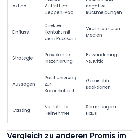
Sym
Aktion
Auftritt im
negative
Kö
Deppen-Pool
Rückmeldungen
Direkter
Viral in sozialen
Dis
Einfluss
Kontakt mit
Medien
Nac
dem Publikum
Provokante
Bewunderung
Pro
Strategie
Inszenierung
vs. Kritik
Un
Positionierung
Gemischte
Ein
Aussagen
zur
Reaktionen
Sel
Körperlichkeit
Vielfalt der
Stimmung im
Casting
Ein
Teilnehmer
Haus
Vergleich zu anderen Promis im