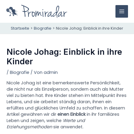
Zum
Inhalt
M
springen
A
Startseite
Biografie
Nicole Johag: Einblick in ihre Kinder
I
Nicole Johag: Einblick in ihre
N
Kinder
M
/
Biografie
/ Von
admin
E
Nicole Johag ist eine bemerkenswerte Persönlichkeit,
N
die nicht nur als Einzelperson, sondern auch als Mutter
viel zu bieten hat. Ihre Kinder stehen im Mittelpunkt ihres
U
Lebens, und sie arbeitet ständig daran, ihnen ein
erfülltes und glückliches Umfeld zu schaffen. In diesem
Artikel gewähren wir dir
einen Einblick
in ihr familiäres
Leben und zeigen, welche
Werte und
Erziehungsmethoden
sie anwendet.