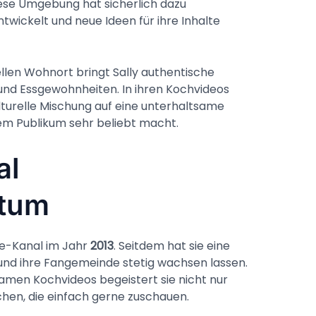
iese Umgebung hat sicherlich dazu
ntwickelt und neue Ideen für ihre Inhalte
llen Wohnort bringt Sally authentische
und Essgewohnheiten. In ihren Kochvideos
kulturelle Mischung auf eine unterhaltsame
rem Publikum sehr beliebt macht.
al
tum
be-Kanal im Jahr
2013
. Seitdem hat sie eine
und ihre Fangemeinde stetig wachsen lassen.
samen Kochvideos begeistert sie nicht nur
en, die einfach gerne zuschauen.